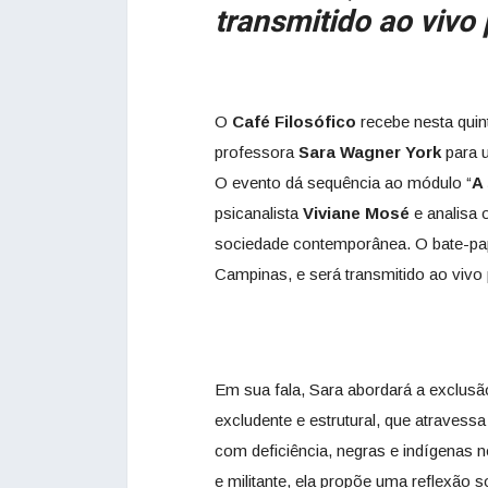
transmitido ao viv
O
Café Filosófico
recebe nesta quinta
professora
Sara Wagner York
para u
O evento dá sequência ao módulo “
A
psicanalista
Viviane Mosé
e analisa 
sociedade contemporânea. O bate-pap
Campinas, e será transmitido ao vivo
Em sua fala, Sara abordará a exclus
excludente e estrutural, que atrav
com deficiência, negras e indígenas no
e militante, ela propõe uma reflexão s