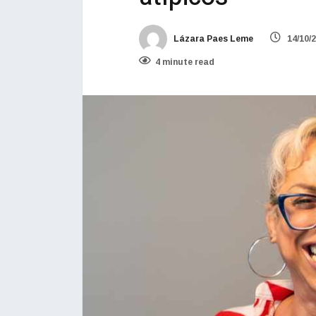
Lázara Paes Leme
14/10/
4 minute read