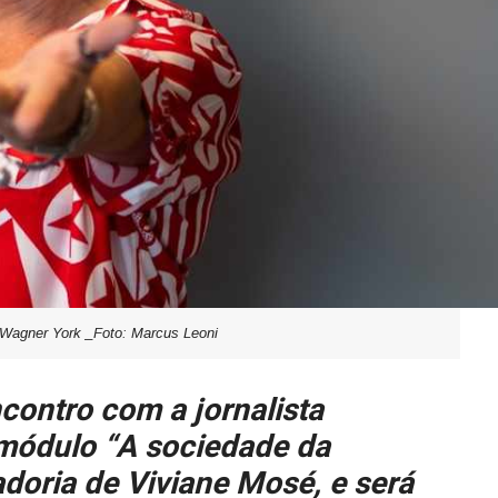
Wagner York _Foto: Marcus Leoni
ncontro com a jornalista
o módulo “A sociedade da
doria de Viviane Mosé, e será