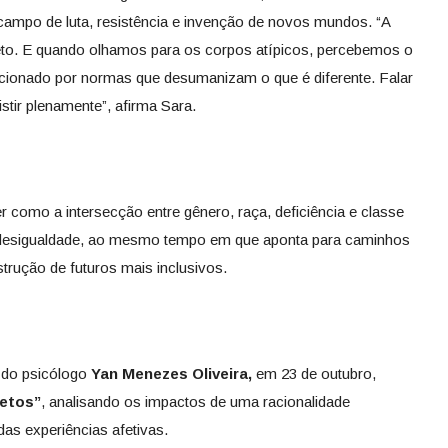
o campo de luta, resistência e invenção de novos mundos. “A
eto. E quando olhamos para os corpos atípicos, percebemos o
dicionado por normas que desumanizam o que é diferente. Falar
xistir plenamente”, afirma Sara.
como a intersecção entre gênero, raça, deficiência e classe
a desigualdade, ao mesmo tempo em que aponta para caminhos
strução de futuros mais inclusivos.
 do psicólogo
Yan Menezes Oliveira,
em 23 de outubro,
fetos”
, analisando os impactos de uma racionalidade
das experiências afetivas.