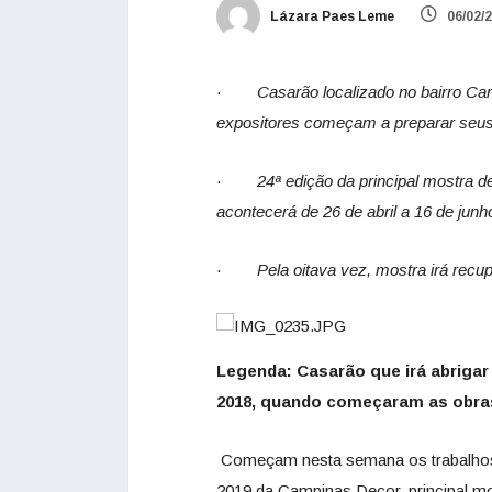
Lázara Paes Leme
06/02/
·
Casarão localizado no bairro Cam
expositores começam a preparar seu
·
24ª edição da principal mostra de
acontecerá de 26 de abril a 16 de junh
·
Pela oitava vez, mostra irá recup
Legenda: Casarão que irá abriga
2018, quando começaram as obras
Começam nesta semana os trabalhos
2019 da Campinas Decor, principal mos