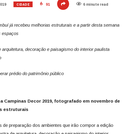
CIDADE
2019
91
6 minute read
buí já recebeu melhorias estruturais e a partir desta semana
s espaços
 arquitetura, decoração e paisagismo do interior paulista
o
erar prédio do patrimônio público
r a Campinas Decor 2019, fotografado em novembro de
 estruturais
 de preparação dos ambientes que irão compor a edição
tra de arquitetura, decoração e paisagismo do interior