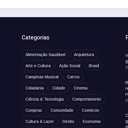
Categorias
Alimentação Saudável
Arquitetura
V
g
Arte e Cultura
Ação Social
Brasil
3
Campinas Musical
Carros
R
Cidadania
Cidade
Cinema
r
n
Ciência & Tecnologia
Comportamento
3
Compras
Comunidade
Comércio
C
g
Cultura & Lazer
Direito
Economia
d