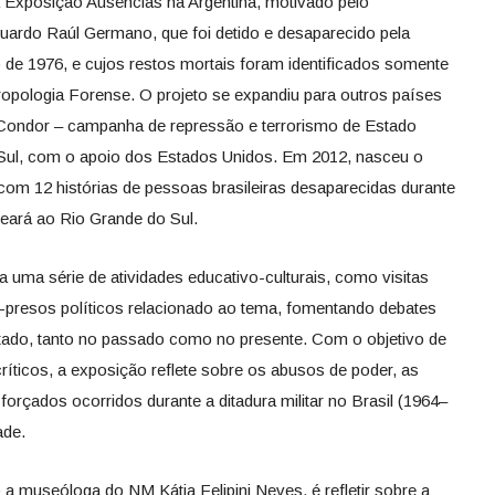
 Exposição Ausências na Argentina, motivado pelo
uardo Raúl Germano, que foi detido e desaparecido pela
 de 1976, e cujos restos mortais foram identificados somente
ropologia Forense. O projeto se expandiu para outros países
o Condor – campanha de repressão e terrorismo de Estado
 Sul, com o apoio dos Estados Unidos. Em 2012, nasceu o
 com 12 histórias de pessoas brasileiras desaparecidas durante
 Ceará ao Rio Grande do Sul.
 uma série de atividades educativo-culturais, como visitas
presos políticos relacionado ao tema, fomentando debates
tado, tanto no passado como no presente. Com o objetivo de
íticos, a exposição reflete sobre os abusos de poder, as
rçados ocorridos durante a ditadura militar no Brasil (1964–
ade.
a museóloga do NM Kátia Felipini Neves, é refletir sobre a