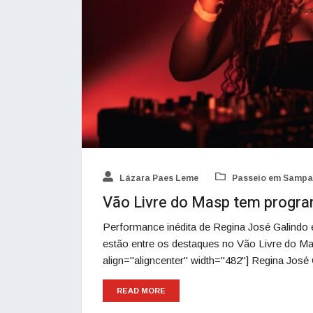
Lázara Paes Leme
Passeio em Sampa
Vão Livre do Masp tem progra
Performance inédita de Regina José Galindo 
estão entre os destaques no Vão Livre do Ma
align="aligncenter" width="482"] Regina José
READ MORE