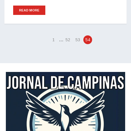
READ MORE
…
1
52
53
54