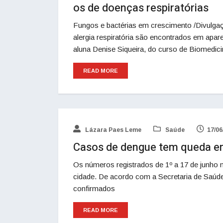
os de doenças respiratórias
Fungos e bactérias em crescimento /Divulga
alergia respiratória são encontrados em apa
aluna Denise Siqueira, do curso de Biomedi
READ MORE
Lázara Paes Leme
Saúde
17/06
Casos de dengue tem queda 
Os números registrados de 1º a 17 de junh
cidade. De acordo com a Secretaria de Saúd
confirmados
READ MORE