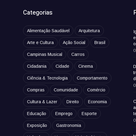
Categorias
Alimentação Saudável
Arquitetura
I
e
Arte e Cultura
Ação Social
Brasil
o
0
Campinas Musical
Carros
Cidadania
Cidade
Cinema
D
t
Ciência & Tecnologia
Comportamento
d
0
Compras
Comunidade
Comércio
C
Cultura & Lazer
Direito
Economia
a
Educação
Emprego
Esporte
t
0
Exposição
Gastronomia