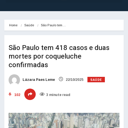
Home
Saúde
São Paulo tem…
São Paulo tem 418 casos e duas
mortes por coqueluche
confirmadas
SAÚDE
Lázara Paes Leme
22/10/2025
102
3 minute read