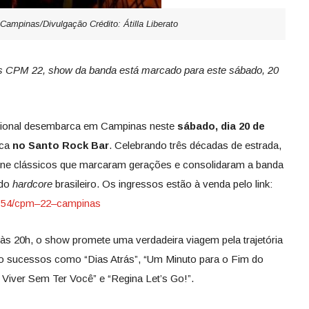
ampinas/Divulgação Crédito: Átilla Liberato
s CPM 22, show da banda está marcado para este sábado, 20
cional desembarca em Campinas neste
sábado, dia 20 de
ica
no Santo Rock Bar
. Celebrando três décadas de estrada,
ne clássicos que marcaram gerações e consolidaram a banda
 do
hardcore
brasileiro. Os ingressos estão à venda pelo link:
154/cpm
–
22
–
campinas
 às 20h, o show promete uma verdadeira viagem pela trajetória
co sucessos como “Dias Atrás”, “Um Minuto para o Fim do
 Viver Sem Ter Você” e “Regina Let’s Go!”.