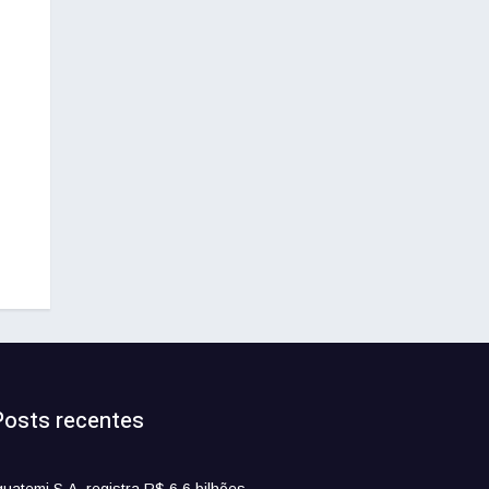
Posts recentes
guatemi S.A. registra R$ 6,6 bilhões