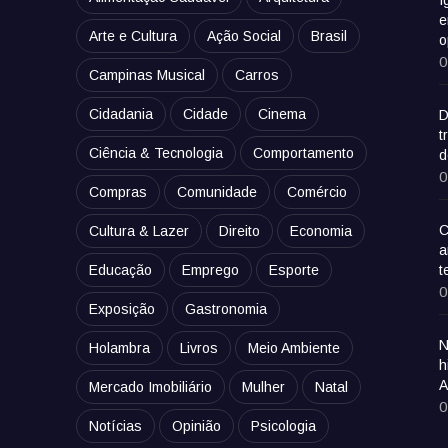
e
Arte e Cultura
Ação Social
Brasil
o
0
Campinas Musical
Carros
Cidadania
Cidade
Cinema
D
t
Ciência & Tecnologia
Comportamento
d
0
Compras
Comunidade
Comércio
C
Cultura & Lazer
Direito
Economia
a
Educação
Emprego
Esporte
t
0
Exposição
Gastronomia
N
Holambra
Livros
Meio Ambiente
h
A
Mercado Imobiliário
Mulher
Natal
0
Notícias
Opinião
Psicologia