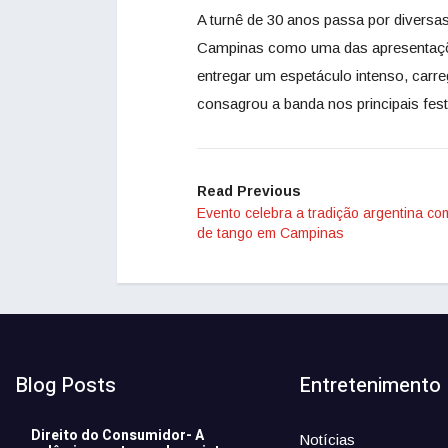
A turnê de 30 anos passa por diversa
Campinas como uma das apresentaçõe
entregar um espetáculo intenso, carr
consagrou a banda nos principais fes
Read Previous
Evento celebra a tradição argentina co
de tango em Campinas
Blog Posts
Entretenimento
Direito do Consumidor- A
Notícias