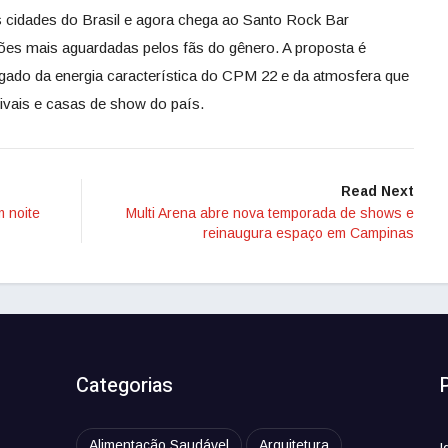
s cidades do Brasil e agora chega ao Santo Rock Bar
s mais aguardadas pelos fãs do gênero. A proposta é
egado da energia característica do CPM 22 e da atmosfera que
tivais e casas de show do país.
Read Next
m noite
Multi Arena abre nova temporada de shows e
reinaugura espaço em Campinas
Categorias
Alimentação Saudável
Arquitetura
I