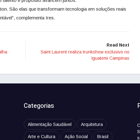
e talento e propósito avancem juntos.
ton. São elas que transformam tecnologia em soluções reais
ntável”, complementa Ires.
Read Next
alha
Saint Laurent realiza trunkshow exclusivo no
Iguatemi Campinas
Categorias
Alimentação Saudável
Arquitetura
C
S
Arte e Cultura
Ação Social
Brasil
s