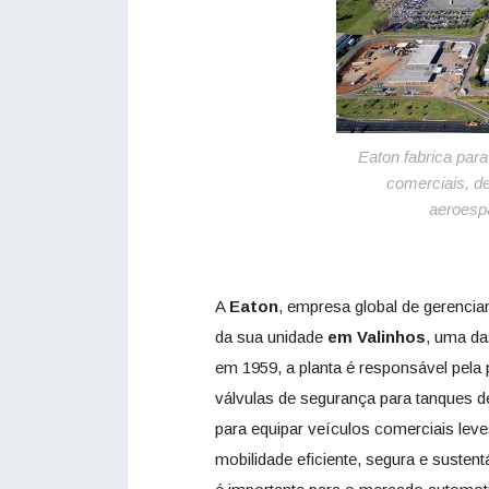
Eaton fabrica para 
comerciais, d
aeroespa
A
Eaton
, empresa global de gerencia
da sua unidade
em Valinhos
, uma da
em 1959, a planta é responsável pel
válvulas de segurança para tanques d
para equipar veículos comerciais lev
mobilidade eficiente, segura e sustent