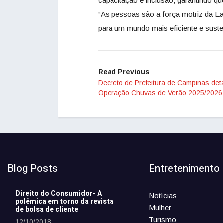
capacitação e inclusão, garantindo qu
“As pessoas são a força motriz da Ea
para um mundo mais eficiente e suste
Read Previous
Decreto de Prefeitura de Campinas det
Operação Chuvas de Verão 2025/2026
Blog Posts
Entretenimento
Direito do Consumidor- A
Notícias
polêmica em torno da revista
Mulher
de bolsa de cliente
Turismo
12/10/2018