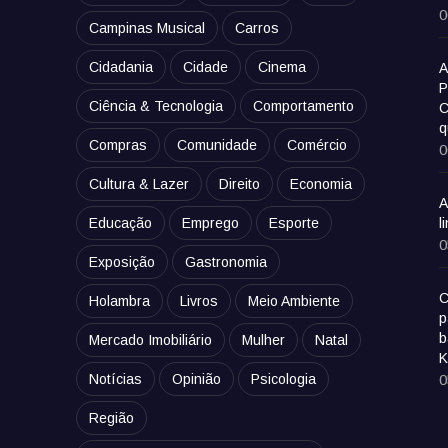
0
Campinas Musical
Carros
Cidadania
Cidade
Cinema
A
P
Ciência & Tecnologia
Comportamento
C
q
Compras
Comunidade
Comércio
0
Cultura & Lazer
Direito
Economia
A
Educação
Emprego
Esporte
l
0
Exposição
Gastronomia
C
Holambra
Livros
Meio Ambiente
p
b
Mercado Imobiliário
Mulher
Natal
K
Notícias
Opinião
Psicologia
0
Região