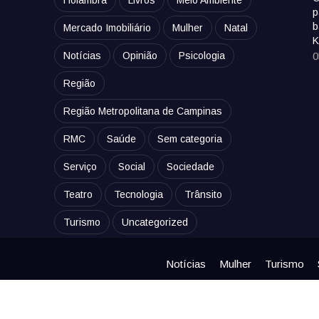
Holambra
Livros
Meio Ambiente
p
b
Mercado Imobiliário
Mulher
Natal
K
Notícias
Opinião
Psicologia
0
Região
Região Metropolitana de Campinas
RMC
Saúde
Sem categoria
Serviço
Social
Sociedade
Teatro
Tecnologia
Trânsito
Turismo
Uncategorized
Notícias
Mulher
Turismo