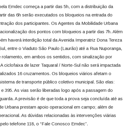
la Emdec começa a partir das 5h, com a distribuição da
artir das 6h serão executados os bloqueios na entrada do
tração dos participantes. Os Agentes da Mobilidade Urbana
cionalização dos pontos com bloqueios a partir das 7h. Além
bém haverá interdição total da Avenida Imperatriz Dona Tereza
-Sul, entre o Viaduto São Paulo (Laurão) até a Rua Nuporanga,
e rolamento, em ambos os sentidos, com sinalização por
 A ciclofaixa de lazer Taquaral / Norte-Sul não será impactada
nalizados 16 cruzamentos. Os bloqueios viários afetam o
 sistema de transporte público coletivo municipal. São elas:
3; e 395. As vias serão liberadas logo após a passagem do
taguarda. A previsão é de que toda a prova seja concluída até as
ade Urbana prestam apoio operacional em campo; além de
eracional. As dúvidas relacionadas às intervenções viárias
 pelo telefone 118, o “Fale Conosco Emdec”.