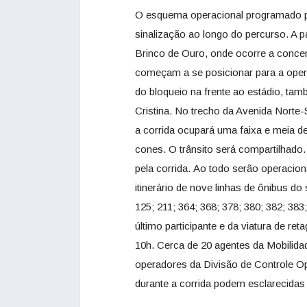
O esquema operacional programado pe
sinalização ao longo do percurso. A p
Brinco de Ouro, onde ocorre a concen
começam a se posicionar para a opera
do bloqueio na frente ao estádio, tam
Cristina. No trecho da Avenida Norte
a corrida ocupará uma faixa e meia d
cones. O trânsito será compartilhado.
pela corrida. Ao todo serão operacio
itinerário de nove linhas de ônibus do
125; 211; 364; 368; 378; 380; 382; 38
último participante e da viatura de re
10h. Cerca de 20 agentes da Mobilid
operadores da Divisão de Controle Op
durante a corrida podem esclarecidas