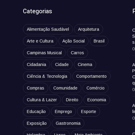
Categorias
Alimentação Saudável
Arquitetura
C
S
Arte e Cultura
Ação Social
Brasil
s
0
Campinas Musical
Carros
Cidadania
Cidade
Cinema
A
P
Ciência & Tecnologia
Comportamento
C
q
Compras
Comunidade
Comércio
0
Cultura & Lazer
Direito
Economia
A
Educação
Emprego
Esporte
l
0
Exposição
Gastronomia
C