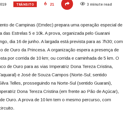
TRÂNSITO
2019
21
3 minute read
ento de Campinas (Emdec) prepara uma operação especial de
da das Estrelas 5 e 10k. A prova, organizada pelo Guarani
ngo, dia 16 de junho. A largada está prevista para as 7h30; com
nco de Ouro da Princesa. A organização espera a presença de
osta por corrida de 10 km; ou corrida e caminhada de 5 km. O
nco de Ouro para as vias Imperatriz Dona Tereza Cristina,
Taquaral) e José de Souza Campos (Norte-Sul; sentido
Silva Telles, prosseguindo na Norte-Sul (sentido Guarani),
peratriz Dona Tereza Cristina (em frente ao Pão de Açúcar),
o de Ouro. A prova de 10 km tem o mesmo percurso, com
circuito.