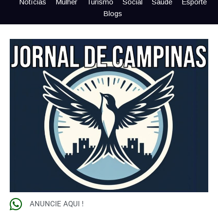
Notícias
Mulher
Turismo
Social
Saúde
Esporte
Blogs
ANUNCIE AQUI !