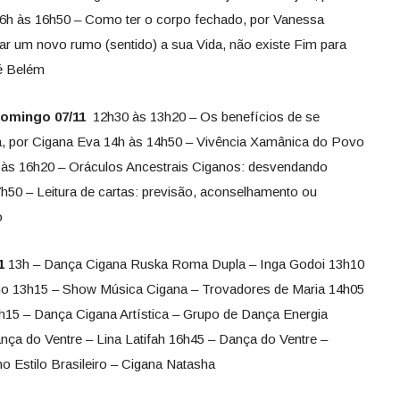
16h às 16h50 – Como ter o corpo fechado, por Vanessa
r um novo rumo (sentido) a sua Vida, não existe Fim para
dré Belém
Domingo 07/11
12h30 às 13h20 – Os benefícios de se
na, por Cigana Eva 14h às 14h50 – Vivência Xamânica do Povo
 às 16h20 – Oráculos Ancestrais Ciganos: desvendando
h50 – Leitura de cartas: previsão, aconselhamento ou
zo
1
13h – Dança Cigana Ruska Roma Dupla – Inga Godoi 13h10
no 13h15 – Show Música Cigana – Trovadores de Maria 14h05
h15 – Dança Cigana Artística – Grupo de Dança Energia
ça do Ventre – Lina Latifah 16h45 – Dança do Ventre –
o Estilo Brasileiro – Cigana Natasha