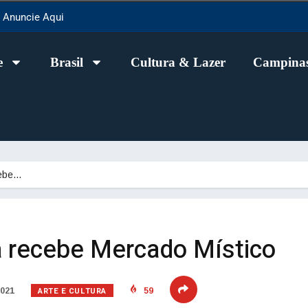
Anuncie Aqui
e
Brasil
Cultura & Lazer
Campinas
cebe…
a recebe Mercado Místico
ARTE E CULTURA
2021
59