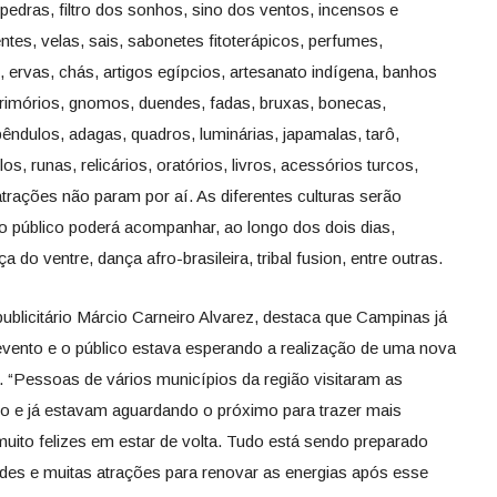
 pedras, filtro dos sonhos, sino dos ventos, incensos e
tes, velas, sais, sabonetes fitoterápicos, perfumes,
 ervas, chás, artigos egípcios, artesanato indígena, banhos
grimórios, gnomos, duendes, fadas, bruxas, bonecas,
êndulos, adagas, quadros, luminárias, japamalas, tarô,
los, runas, relicários, oratórios, livros, acessórios turcos,
atrações não param por aí. As diferentes culturas serão
 público poderá acompanhar, ao longo dos dois dias,
do ventre, dança afro-brasileira, tribal fusion, entre outras.
ublicitário Márcio Carneiro Alvarez, destaca que Campinas já
evento e o público estava esperando a realização de uma nova
. “Pessoas de vários municípios da região visitaram as
o e já estavam aguardando o próximo para trazer mais
uito felizes em estar de volta. Tudo está sendo preparado
des e muitas atrações para renovar as energias após esse