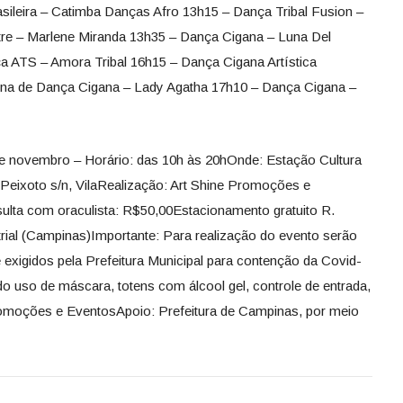
sileira – Catimba Danças Afro 13h15 – Dança Tribal Fusion –
re – Marlene Miranda 13h35 – Dança Cigana – Luna Del
a ATS – Amora Tribal 16h15 – Dança Cigana Artística
cina de Dança Cigana – Lady Agatha 17h10 – Dança Cigana –
de novembro – Horário: das 10h às 20hOnde: Estação Cultura
Peixoto s/n, VilaRealização: Art Shine Promoções e
ulta com oraculista: R$50,00Estacionamento gratuito R.
trial (Campinas)Importante: Para realização do evento serão
 exigidos pela Prefeitura Municipal para contenção da Covid-
do uso de máscara, totens com álcool gel, controle de entrada,
Promoções e EventosApoio: Prefeitura de Campinas, por meio