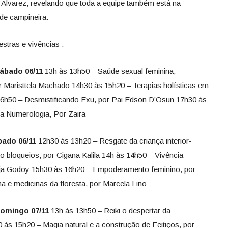
z Alvarez, revelando que toda a equipe também está na
ade campineira.
lestras e vivências :
Sábado 06/11
13h às 13h50 – Saúde sexual feminina,
 Maristtela Machado 14h30 às 15h20 – Terapias holísticas em
16h50 – Desmistificando Exu, por Pai Edson D’Osun 17h30 às
da Numerologia, Por Zaira
bado 06/11
12h30 às 13h20 – Resgate da criança interior-
do bloqueios, por Cigana Kalila 14h às 14h50 – Vivência
ja Godoy 15h30 às 16h20 – Empoderamento feminino, por
a e medicinas da floresta, por Marcela Lino
Domingo 07/11
13h às 13h50 – Reiki o despertar da
 às 15h20 – Magia natural e a construção de Feitiços, por