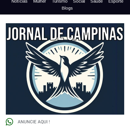
Notícias
Mulher
Turismo
Social
Saúde
Esporte
Blogs
ANUNCIE AQUI !