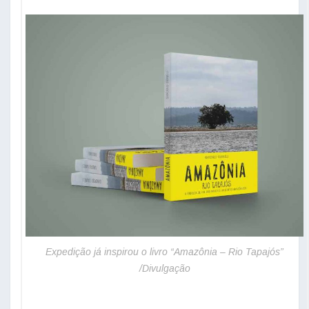
Expedição já inspirou o livro “Amazônia – Rio Tapajós”
/Divulgação