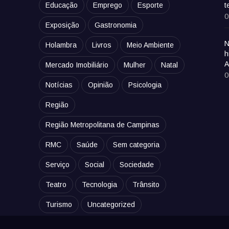
Educação
Emprego
Esporte
t
0
Exposição
Gastronomia
N
Holambra
Livros
Meio Ambiente
h
A
Mercado Imobiliário
Mulher
Natal
0
Notícias
Opinião
Psicologia
Região
Região Metropolitana de Campinas
RMC
Saúde
Sem categoria
Serviço
Social
Sociedade
Teatro
Tecnologia
Trânsito
Turismo
Uncategorized