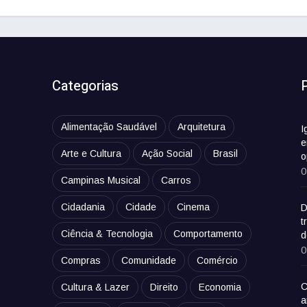
Categorias
Alimentação Saudável
Arquitetura
I
e
Arte e Cultura
Ação Social
Brasil
o
0
Campinas Musical
Carros
Cidadania
Cidade
Cinema
D
t
Ciência & Tecnologia
Comportamento
d
0
Compras
Comunidade
Comércio
C
Cultura & Lazer
Direito
Economia
a