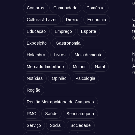
0
Compras
Comunidade
Comércio
C
Cultura & Lazer
Direito
Economia
a
Educação
Emprego
Esporte
t
0
Exposição
Gastronomia
N
Holambra
Livros
Meio Ambiente
h
A
Mercado Imobiliário
Mulher
Natal
0
Notícias
Opinião
Psicologia
Região
Região Metropolitana de Campinas
RMC
Saúde
Sem categoria
Serviço
Social
Sociedade