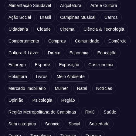
Alimentação Saudável
Arquitetura
Arte e Cultura
Ação Social
Brasil
Campinas Musical
Carros
Cidadania
Cidade
Cinema
Ciência & Tecnologia
Comportamento
Compras
Comunidade
Comércio
Cultura & Lazer
Direito
Economia
Educação
Emprego
Esporte
Exposição
Gastronomia
Holambra
Livros
Meio Ambiente
Mercado Imobiliário
Mulher
Natal
Notícias
Opinião
Psicologia
Região
Região Metropolitana de Campinas
RMC
Saúde
Sem categoria
Serviço
Social
Sociedade
Teatro
Tecnologia
Trânsito
Turismo