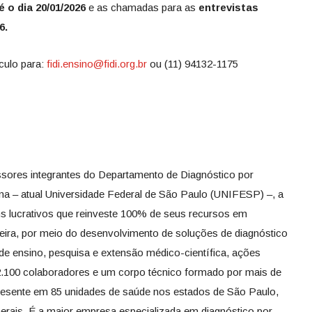
é o dia 20/01/2026
e as chamadas para as
entrevistas
6.
ículo para:
fidi.ensino@fidi.org.br
ou (11) 94132-1175
ores integrantes do Departamento de Diagnóstico por
na – atual Universidade Federal de São Paulo (UNIFESP) –, a
s lucrativos que reinveste 100% de seus recursos em
leira, por meio do desenvolvimento de soluções de diagnóstico
 de ensino, pesquisa e extensão médico-científica, ações
 2.100 colaboradores e um corpo técnico formado por mais de
presente em 85 unidades de saúde nos estados de São Paulo,
erais. É a maior empresa especializada em diagnóstico por