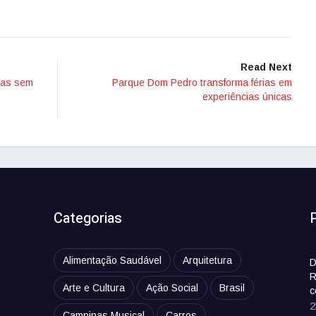
Read Next
stas sem
Parque Dom Pedro transforma férias em
experiências únicas
Categorias
Alimentação Saudável
Arquitetura
D
R
Arte e Cultura
Ação Social
Brasil
c
2
Campinas Musical
Carros