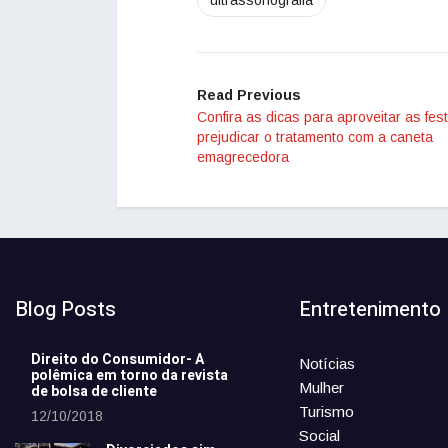
ultrassonografia
Read Previous
Confira as dicas para aproveitar as fe
prejudicar o tratamento com a caneta
emagrecedora
Blog Posts
Entretenimento
Direito do Consumidor- A
Notícias
polêmica em torno da revista
Mulher
de bolsa de cliente
Turismo
12/10/2018
Social