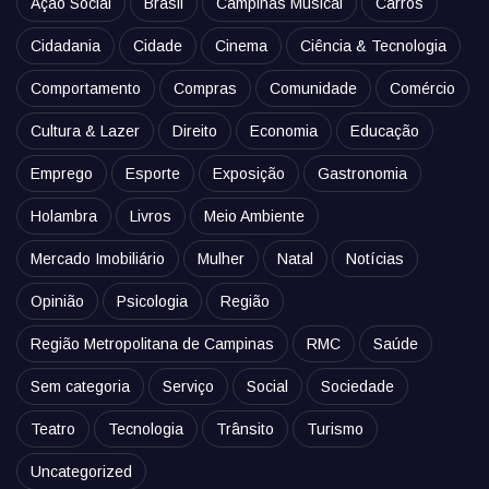
Ação Social
Brasil
Campinas Musical
Carros
Cidadania
Cidade
Cinema
Ciência & Tecnologia
Comportamento
Compras
Comunidade
Comércio
Cultura & Lazer
Direito
Economia
Educação
Emprego
Esporte
Exposição
Gastronomia
Holambra
Livros
Meio Ambiente
Mercado Imobiliário
Mulher
Natal
Notícias
Opinião
Psicologia
Região
Região Metropolitana de Campinas
RMC
Saúde
Sem categoria
Serviço
Social
Sociedade
Teatro
Tecnologia
Trânsito
Turismo
Uncategorized