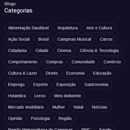
Blogs
Categorias
Alimentação Saudável
Arquitetura
Arte e Cultura
Ação Social
Brasil
Campinas Musical
Carros
Cidadania
Cidade
Cinema
Ciência & Tecnologia
Comportamento
Compras
Comunidade
Comércio
Cultura & Lazer
Direito
Economia
Educação
Emprego
Esporte
Exposição
Gastronomia
Holambra
Livros
Meio Ambiente
Mercado Imobiliário
Mulher
Natal
Notícias
Opinião
Psicologia
Região
Região Metropolitana de Campinas
RMC
Saúde