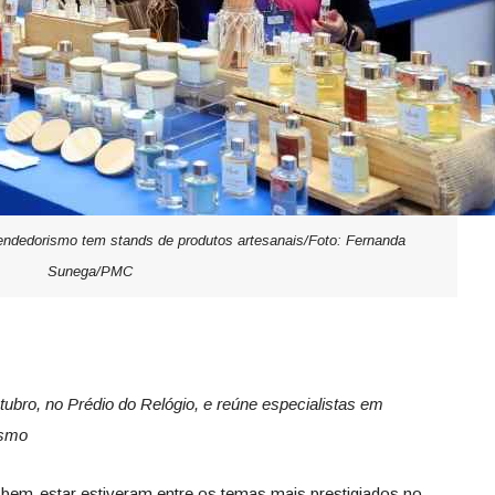
dedorismo tem stands de produtos artesanais/Foto: Fernanda
Sunega/PMC
tubro, no Prédio do Relógio, e reúne especialistas em
ismo
do bem-estar estiveram entre os temas mais prestigiados no