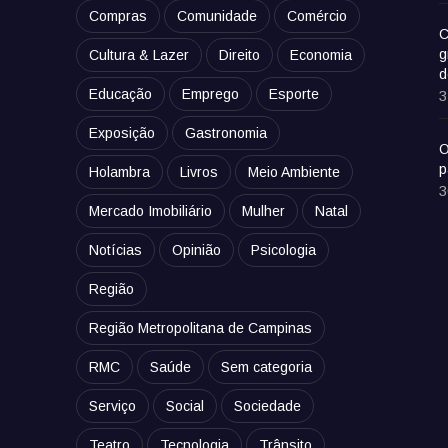
Compras
Comunidade
Comércio
C
g
Cultura & Lazer
Direito
Economia
d
Educação
Emprego
Esporte
3
Exposição
Gastronomia
O
p
Holambra
Livros
Meio Ambiente
3
Mercado Imobiliário
Mulher
Natal
Notícias
Opinião
Psicologia
Região
Região Metropolitana de Campinas
RMC
Saúde
Sem categoria
Serviço
Social
Sociedade
Teatro
Tecnologia
Trânsito