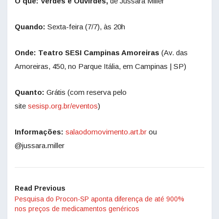
O quê:
Verdes e Ouvirdes,
de Jussara Miller
Quando:
Sexta-feira (7/7), às 20h
Onde:
Teatro SESI Campinas Amoreiras
(Av. das
Amoreiras, 450, no Parque Itália, em Campinas | SP)
Quanto:
Grátis (com reserva pelo
site
sesisp.org.br/eventos
)
Informações:
salaodomovimento.art.br
ou
@jussara.miller
Read Previous
Pesquisa do Procon-SP aponta diferença de até 900%
nos preços de medicamentos genéricos