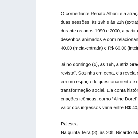
O comediante Renato Albani é a atra
duas sessões, às 19h e às 21h (extra
durante os anos 1990 e 2000, a parti
desenhos animados e com relacionamen
40,00 (meia-entrada) e R$ 80,00 (inteir
Já no domingo (6), às 19h, a atriz G
revista”. Sozinha em cena, ela revel
em um espaço de questionamento e de 
transformação social. Ela conta histó
criações icônicas, como “Aline Dorel”
valor dos ingressos varia entre R$ 4
Palestra
Na quinta-feira (3), às 20h, Ricardo Ma