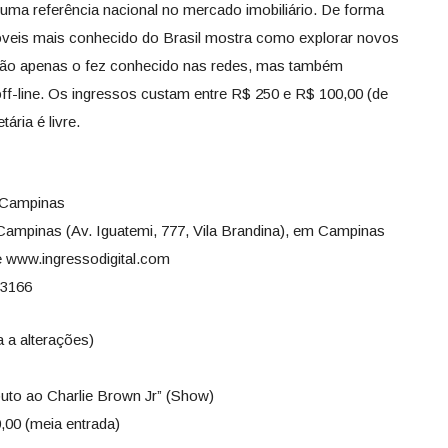
uma referência nacional no mercado imobiliário. De forma
móveis mais conhecido do Brasil mostra como explorar novos
não apenas o fez conhecido nas redes, mas também
f-line. Os ingressos custam entre R$ 250 e R$ 100,00 (de
ária é livre.
i Campinas
Campinas (Av. Iguatemi, 777, Vila Brandina), em Campinas
te www.ingressodigital.com
-3166
 a alterações)
ibuto ao Charlie Brown Jr” (Show)
0,00 (meia entrada)