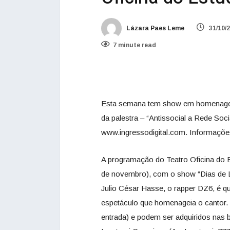
Lázara Paes Leme
31/10/
7 minute read
Esta semana tem show em homenagem a
da palestra – “Antissocial a Rede Soci
www.ingressodigital.com. Informações
A programação do Teatro Oficina do 
de novembro), com o show “Dias de Lut
Julio César Hasse, o rapper DZ6, é q
espetáculo que homenageia o cantor. 
entrada) e podem ser adquiridos nas bi