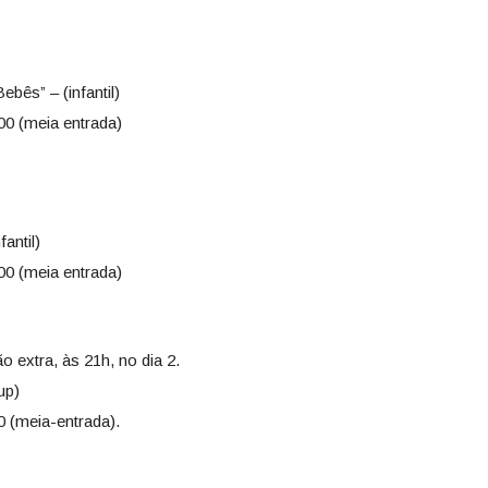
bês” – (infantil)
00 (meia entrada)
antil)
00 (meia entrada)
ão extra, às 21h, no dia 2.
up)
0 (meia-entrada).