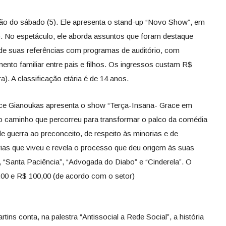
ção do sábado (5). Ele apresenta o stand-up “Novo Show”, em
). No espetáculo, ele aborda assuntos que foram destaque
r de suas referências com programas de auditório, com
to familiar entre pais e filhos. Os ingressos custam R$
a). A classificação etária é de 14 anos.
race Gianoukas apresenta o show “Terça-Insana- Grace em
a o caminho que percorreu para transformar o palco da comédia
guerra ao preconceito, de respeito às minorias e de
rias que viveu e revela o processo que deu origem às suas
, “Santa Paciência”, “Advogada do Diabo” e “Cinderela”. O
0,00 e R$ 100,00 (de acordo com o setor)
rtins conta, na palestra “Antissocial a Rede Social”, a história