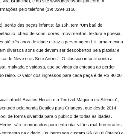
 Vila Brandina), e no site www.ingressodigital.com. A
formações pelo telefone (19) 3294-3166.
2), serão das peças infantis: às 15h, tem “Um baú de
petáculo, cheio de sons, cores, movimentos, textura e poesia,
s até três anos de idade e traz a personagem Lili, uma menina
m diversos sons que devem ser descobertos pela plateia; e,
nca de Neve e os Sete Anões”. O clássico infantil conta a
asta, malvada e vaidosa, que se vinga da enteada ao perder
do reino. O valor dos ingressos para cada peça é de R$ 40,00
al infantil Beatles Heróis e a Terrível Máquina do Silêncio”,
sentado pela banda Beatles para Crianças, que desde 2014
ool de forma divertida para o público de todas as idades.
s Heróis são convocados para enfrentar vilões mal-humorados
ertimento na cidade. Os ingressos custam R$ 80,00 (inteira) e