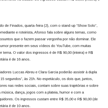
do de Finados, quarta-feira (2), com o stand-up “Show Solo”,
omediante e roteirista, Afonso fala sobre alguns temas, como
ssuntos que o fazem passar vergonha por não dominar. Ele
e humor presente em seus vídeos do YouTube, com muitas
 tema. O valor dos ingressos é de R$ 90,00 (inteira) e R$
etária é de 16 anos.
ciadores Luccas Abreu e Clara Garcia poderão assistir à dupla
5 segundos”, às 21h. No espetáculo, os dois que, juntos,
es nas redes sociais, contam sobre suas trajetórias e sobre
 música, dança, jogos com a plateia, humor e com a
eguidores. Os ingressos custam entre R$ 35,00 e R$ 90,00 (de
etária é de 10 anos.