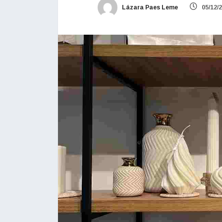
Lázara Paes Leme
05/12/