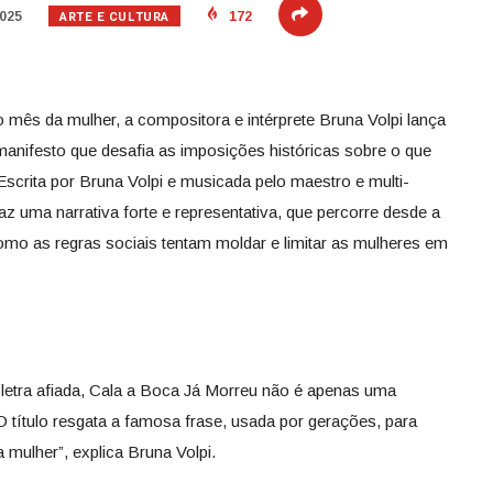
ARTE E CULTURA
2025
172
o mês da mulher, a compositora e intérprete Bruna Volpi lança
anifesto que desafia as imposições históricas sobre o que
scrita por Bruna Volpi e musicada pelo maestro e multi-
az uma narrativa forte e representativa, que percorre desde a
 como as regras sociais tentam moldar e limitar as mulheres em
etra afiada, Cala a Boca Já Morreu não é apenas uma
O título resgata a famosa frase, usada por gerações, para
 mulher”, explica Bruna Volpi.