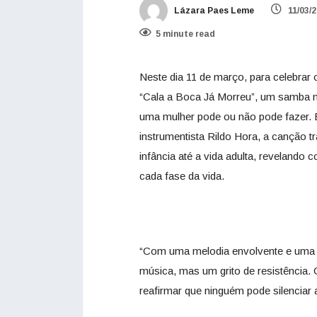
Lázara Paes Leme
11/03/
5 minute read
Neste dia 11 de março, para celebrar 
“Cala a Boca Já Morreu”, um samba m
uma mulher pode ou não pode fazer. E
instrumentista Rildo Hora, a canção tr
infância até a vida adulta, revelando
cada fase da vida.
“Com uma melodia envolvente e uma l
música, mas um grito de resistência. 
reafirmar que ninguém pode silenciar a