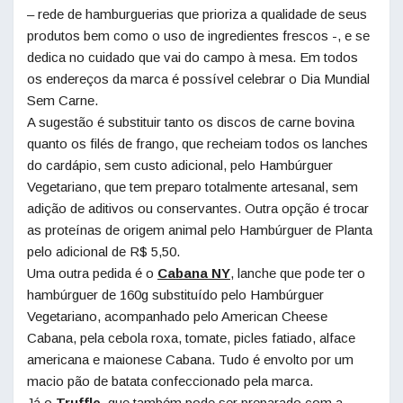
– rede de hamburguerias que prioriza a qualidade de seus
produtos bem como o uso de ingredientes frescos -, e se
dedica no cuidado que vai do campo à mesa. Em todos
os endereços da marca é possível celebrar o Dia Mundial
Sem Carne.
A sugestão é substituir tanto os discos de carne bovina
quanto os filés de frango, que recheiam todos os lanches
do cardápio, sem custo adicional, pelo Hambúrguer
Vegetariano, que tem preparo totalmente artesanal, sem
adição de aditivos ou conservantes. Outra opção é trocar
as proteínas de origem animal pelo Hambúrguer de Planta
pelo adicional de R$ 5,50.
Uma outra pedida é o
Cabana NY
, lanche que pode ter o
hambúrguer de 160g substituído pelo Hambúrguer
Vegetariano, acompanhado pelo American Cheese
Cabana, pela cebola roxa, tomate, picles fatiado, alface
americana e maionese Cabana. Tudo é envolto por um
macio pão de batata confeccionado pela marca.
Já o
Truffle
, que também pode ser preparado com a