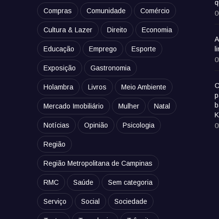
q
Compras
Comunidade
Comércio
0
Cultura & Lazer
Direito
Economia
A
Educação
Emprego
Esporte
l
0
Exposição
Gastronomia
C
Holambra
Livros
Meio Ambiente
p
b
Mercado Imobiliário
Mulher
Natal
K
Notícias
Opinião
Psicologia
0
Região
Região Metropolitana de Campinas
RMC
Saúde
Sem categoria
Serviço
Social
Sociedade