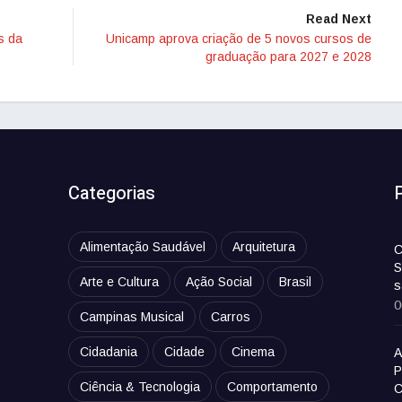
Read Next
s da
Unicamp aprova criação de 5 novos cursos de
graduação para 2027 e 2028
Categorias
Alimentação Saudável
Arquitetura
C
S
Arte e Cultura
Ação Social
Brasil
s
0
Campinas Musical
Carros
Cidadania
Cidade
Cinema
A
P
Ciência & Tecnologia
Comportamento
C