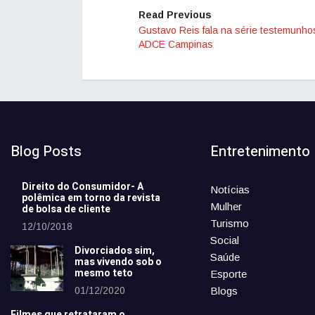
Read Previous
Gustavo Reis fala na série testemunho
ADCE Campinas
Blog Posts
Entretenimento
Direito do Consumidor- A
Notícias
polêmica em torno da revista
Mulher
de bolsa de cliente
Turismo
12/10/2018
Social
Divorciados sim,
Saúde
mas vivendo sob o
mesmo teto
Esporte
01/12/2020
Blogs
Filmes que retrataram o