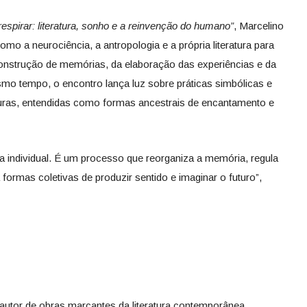
espirar: literatura, sonho e a reinvenção do humano”
, Marcelino
mo a neurociência, a antropologia e a própria literatura para
onstrução de memórias, da elaboração das experiências e da
smo tempo, o encontro lança luz sobre práticas simbólicas e
turas, entendidas como formas ancestrais de encantamento e
 individual. É um processo que reorganiza a memória, regula
 formas coletivas de produzir sentido e imaginar o futuro”,
 é autor de obras marcantes da literatura contemporânea,