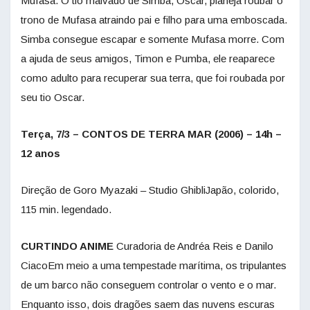
Mufasa. O tio malvado de Simba, Oscar, planeja roubar o
trono de Mufasa atraindo pai e filho para uma emboscada.
Simba consegue escapar e somente Mufasa morre. Com
a ajuda de seus amigos, Timon e Pumba, ele reaparece
como adulto para recuperar sua terra, que foi roubada por
seu tio Oscar.
Terça, 7/3 – CONTOS DE TERRA MAR (2006) – 14h –
12 anos
Direção de Goro Myazaki – Studio GhibliJapão, colorido,
115 min. legendado.
CURTINDO ANIME
Curadoria de Andréa Reis e Danilo
CiacoEm meio a uma tempestade marítima, os tripulantes
de um barco não conseguem controlar o vento e o mar.
Enquanto isso, dois dragões saem das nuvens escuras