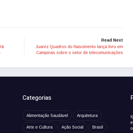
Read Next
tá
Juarez Quadros do Nascimento lança livro em
s
Campinas sobre o setor de telecomunicações
Categorias
Alimentação Saudável
Arquitetura
I
e
Arte e Cultura
Ação Social
Brasil
o