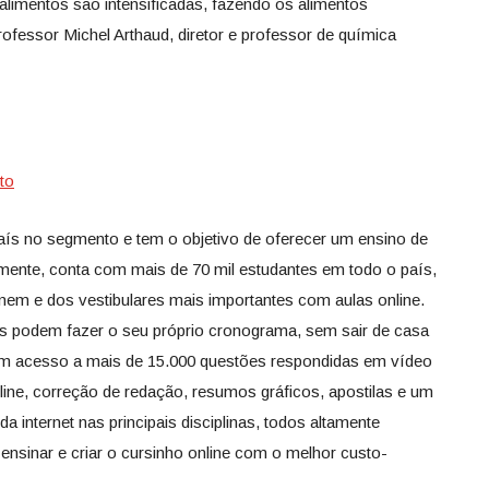
limentos são intensificadas, fazendo os alimentos
rofessor Michel Arthaud, diretor e professor de química
to
aís no segmento e tem o objetivo de oferecer um ensino de
lmente, conta com mais de 70 mil estudantes em todo o país,
em e dos vestibulares mais importantes com aulas online.
os podem fazer o seu próprio cronograma, sem sair de casa
têm acesso a mais de 15.000 questões respondidas em vídeo
nline, correção de redação, resumos gráficos, apostilas e um
a internet nas principais disciplinas, todos altamente
 ensinar e criar o cursinho online com o melhor custo-