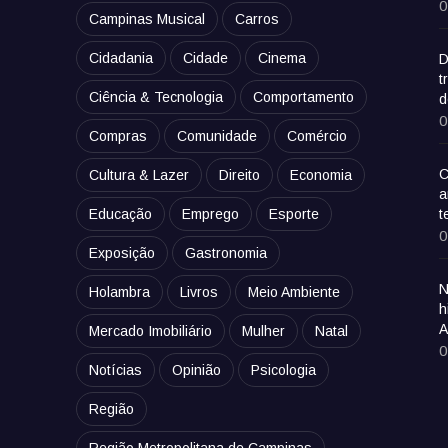
0
Campinas Musical
Carros
Cidadania
Cidade
Cinema
D
t
Ciência & Tecnologia
Comportamento
d
0
Compras
Comunidade
Comércio
C
Cultura & Lazer
Direito
Economia
a
Educação
Emprego
Esporte
t
0
Exposição
Gastronomia
N
Holambra
Livros
Meio Ambiente
h
A
Mercado Imobiliário
Mulher
Natal
0
Notícias
Opinião
Psicologia
Região