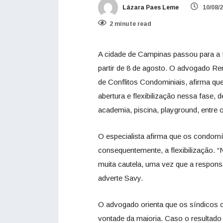
Lázara Paes Leme
10/08/
2 minute read
A cidade de Campinas passou para a 
partir de 8 de agosto. O advogado Ren
de Conflitos Condominiais, afirma q
abertura e flexibilização nessa fas
academia, piscina, playground, entre 
O especialista afirma que os condomín
consequentemente, a flexibilização. 
muita cautela, uma vez que a responsa
adverte Savy.
O advogado orienta que os síndicos
vontade da maioria. Caso o resultado d