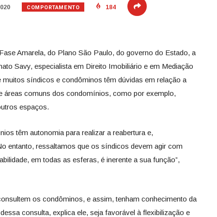
COMPORTAMENTO
2020
184
Fase Amarela, do Plano São Paulo, do governo do Estado, a
ato Savy, especialista em Direito Imobiliário e em Mediação
ue muitos síndicos e condôminos têm dúvidas em relação a
e, de áreas comuns dos condomínios, como por exemplo,
outros espaços.
ios têm autonomia para realizar a reabertura e,
“No entanto, ressaltamos que os síndicos devem agir com
bilidade, em todas as esferas, é inerente a sua função”,
 consultem os condôminos, e assim, tenham conhecimento da
essa consulta, explica ele, seja favorável à flexibilização e