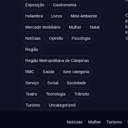
Exposição
Gastronomia
C
Holambra
Livros
Meio Ambiente
p
b
Mercado Imobiliário
Mulher
Natal
K
Notícias
Opinião
Psicologia
0
Região
Região Metropolitana de Campinas
RMC
Saúde
Sem categoria
Serviço
Social
Sociedade
Teatro
Tecnologia
Trânsito
Turismo
Uncategorized
Notícias
Mulher
Turismo