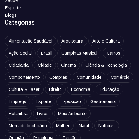
Saúde
Esporte
Blogs
Categorias
Alimentação Saudável
Arquitetura
Arte e Cultura
Ação Social
Brasil
Campinas Musical
Carros
Cidadania
Cidade
Cinema
Ciência & Tecnologia
Comportamento
Compras
Comunidade
Comércio
Cultura & Lazer
Direito
Economia
Educação
Emprego
Esporte
Exposição
Gastronomia
Holambra
Livros
Meio Ambiente
Mercado Imobiliário
Mulher
Natal
Notícias
Opinião
Psicologia
Região