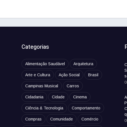
Categorias
Alimentação Saudável
Arquitetura
C
S
Arte e Cultura
Ação Social
Brasil
s
0
Campinas Musical
Carros
Cidadania
Cidade
Cinema
A
P
Ciência & Tecnologia
Comportamento
C
q
Compras
Comunidade
Comércio
0