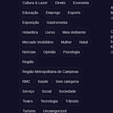
Cultura & Lazer
Direito
Economia
A
Educação
Emprego
Esporte
l
0
Exposição
Gastronomia
C
Holambra
Livros
Meio Ambiente
p
b
Mercado Imobiliário
Mulher
Natal
K
Notícias
Opinião
Psicologia
0
Região
Região Metropolitana de Campinas
RMC
Saúde
Sem categoria
Serviço
Social
Sociedade
Teatro
Tecnologia
Trânsito
Turismo
Uncategorized