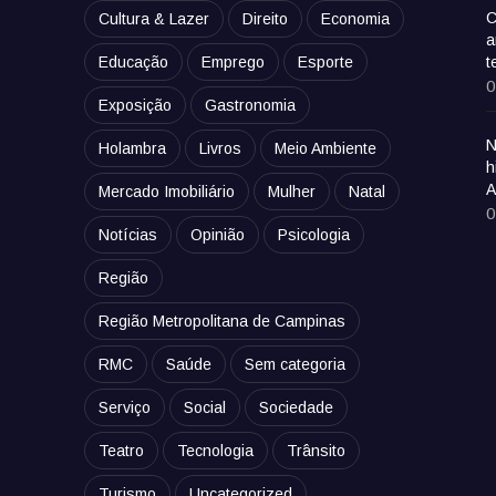
C
Cultura & Lazer
Direito
Economia
a
Educação
Emprego
Esporte
t
0
Exposição
Gastronomia
N
Holambra
Livros
Meio Ambiente
h
A
Mercado Imobiliário
Mulher
Natal
0
Notícias
Opinião
Psicologia
Região
Região Metropolitana de Campinas
RMC
Saúde
Sem categoria
Serviço
Social
Sociedade
Teatro
Tecnologia
Trânsito
Turismo
Uncategorized