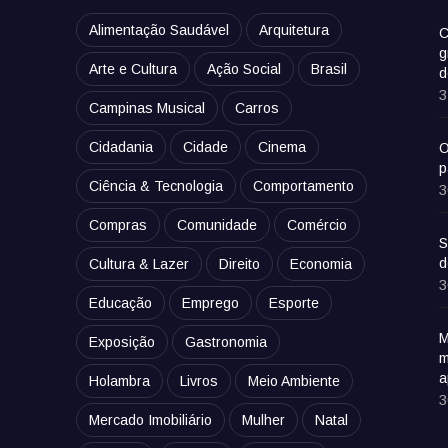
Alimentação Saudável
Arquitetura
C
g
Arte e Cultura
Ação Social
Brasil
d
3
Campinas Musical
Carros
Cidadania
Cidade
Cinema
O
p
Ciência & Tecnologia
Comportamento
3
Compras
Comunidade
Comércio
S
d
Cultura & Lazer
Direito
Economia
3
Educação
Emprego
Esporte
M
Exposição
Gastronomia
m
a
Holambra
Livros
Meio Ambiente
3
Mercado Imobiliário
Mulher
Natal