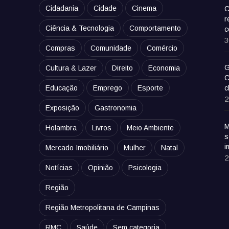
Cidadania
Cidade
Cinema
C
r
Ciência & Tecnologia
Comportamento
c
3
Compras
Comunidade
Comércio
G
Cultura & Lazer
Direito
Economia
C
Educação
Emprego
Esporte
c
2
Exposição
Gastronomia
M
Holambra
Livros
Meio Ambiente
s
i
Mercado Imobiliário
Mulher
Natal
2
Notícias
Opinião
Psicologia
Região
Região Metropolitana de Campinas
RMC
Saúde
Sem categoria