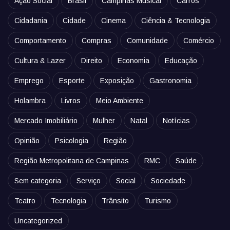
Ação Social
Brasil
Campinas Musical
Carros
Cidadania
Cidade
Cinema
Ciência & Tecnologia
Comportamento
Compras
Comunidade
Comércio
Cultura & Lazer
Direito
Economia
Educação
Emprego
Esporte
Exposição
Gastronomia
Holambra
Livros
Meio Ambiente
Mercado Imobiliário
Mulher
Natal
Notícias
Opinião
Psicologia
Região
Região Metropolitana de Campinas
RMC
Saúde
Sem categoria
Serviço
Social
Sociedade
Teatro
Tecnologia
Trânsito
Turismo
Uncategorized