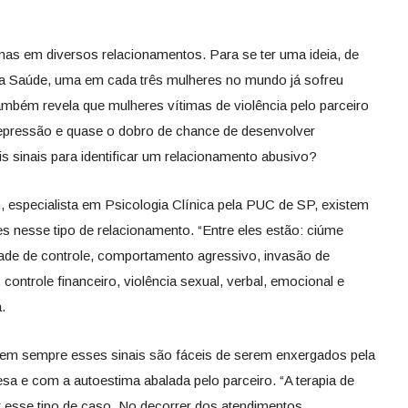
mas em diversos relacionamentos. Para se ter uma ideia, de
a Saúde, uma em cada três mulheres no mundo já sofreu
também revela que mulheres vítimas de violência pelo parceiro
epressão e quase o dobro de chance de desenvolver
s sinais para identificar um relacionamento abusivo?
 especialista em Psicologia Clínica pela PUC de SP, existem
s nesse tipo de relacionamento. “Entre eles estão: ciúme
ade de controle, comportamento agressivo, invasão de
controle financeiro, violência sexual, verbal, emocional e
.
 nem sempre esses sinais são fáceis de serem enxergados pela
esa e com a autoestima abalada pelo parceiro. “A terapia de
r esse tipo de caso. No decorrer dos atendimentos