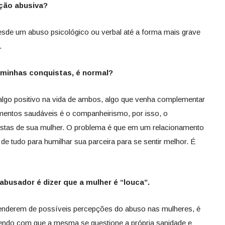
ação abusiva?
desde um abuso psicológico ou verbal até a forma mais grave
.
 minhas conquistas, é normal?
lgo positivo na vida de ambos, algo que venha complementar
amentos saudáveis é o companheirismo, por isso, o
istas de sua mulher. O problema é que em um relacionamento
e tudo para humilhar sua parceira para se sentir melhor. É
abusador é dizer que a mulher é “louca”.
enderem de possíveis percepções do abuso nas mulheres, é
endo com que a mesma se questione a própria sanidade e