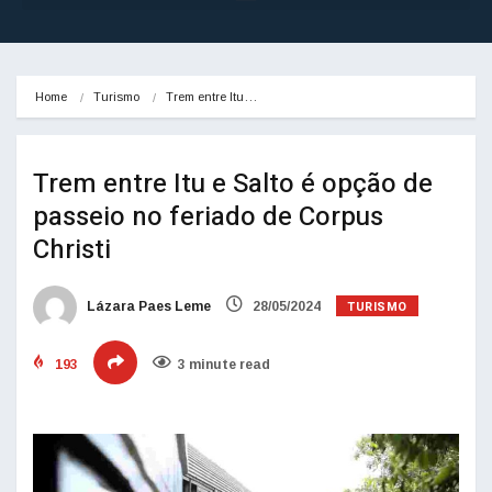
Home
Turismo
Trem entre Itu…
Trem entre Itu e Salto é opção de
passeio no feriado de Corpus
Christi
TURISMO
Lázara Paes Leme
28/05/2024
193
3 minute read