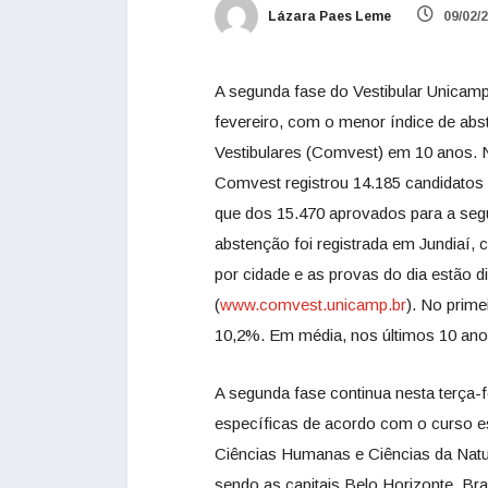
Lázara Paes Leme
09/02/
A segunda fase do Vestibular Unicamp
fevereiro, com o menor índice de ab
Vestibulares (Comvest) em 10 anos. N
Comvest registrou 14.185 candidatos 
que dos 15.470 aprovados para a se
abstenção foi registrada em Jundiaí
por cidade e as provas do dia estão 
(
www.comvest.unicamp.br
). No prime
10,2%. Em média, nos últimos 10 anos
A segunda fase continua nesta terça-f
específicas de acordo com o curso es
Ciências Humanas e Ciências da Natu
sendo as capitais Belo Horizonte, Bras