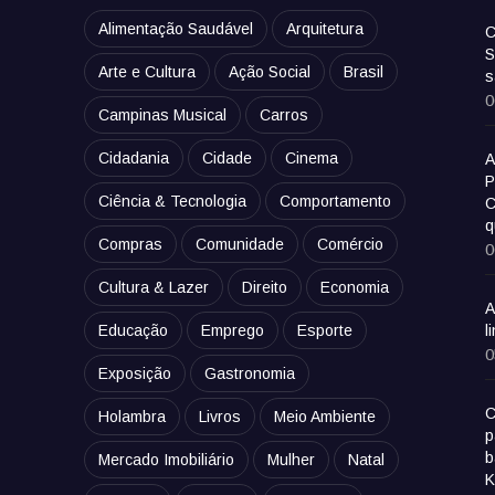
Alimentação Saudável
Arquitetura
C
S
Arte e Cultura
Ação Social
Brasil
s
0
Campinas Musical
Carros
Cidadania
Cidade
Cinema
A
P
Ciência & Tecnologia
Comportamento
C
q
Compras
Comunidade
Comércio
0
Cultura & Lazer
Direito
Economia
A
Educação
Emprego
Esporte
l
0
Exposição
Gastronomia
C
Holambra
Livros
Meio Ambiente
p
b
Mercado Imobiliário
Mulher
Natal
K