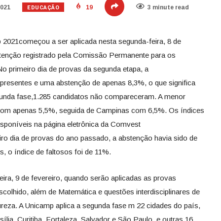
EDUCAÇÃO
2021
19
3 minute read
 2021começou a ser aplicada nesta segunda-feira, 8 de
stenção registrado pela Comissão Permanente para os
o primeiro dia de provas da segunda etapa, a
presentes e uma abstenção de apenas 8,3%, o que significa
gunda fase,1.285 candidatos não compareceram. A menor
, com apenas 5,5%, seguida de Campinas com 6,5%. Os índices
disponíveis na página eletrônica da Comvest
iro dia de provas do ano passado, a abstenção havia sido de
, o índice de faltosos foi de 11%.
eira, 9 de fevereiro, quando serão aplicadas as provas
colhido, além de Matemática e questões interdisciplinares de
reza. A Unicamp aplica a segunda fase m 22 cidades do país,
ília, Curitiba, Fortaleza, Salvador e São Paulo, e outras 16