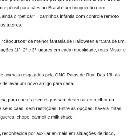
onte pênsil para cães no Brasil e um brinquedão com
ainda o “pet car” – carrinhos infantis com controle remoto
os tutores.
s “cãocursos” de melhor fantasia de Halloween e “Cara de um,
iações (1º, 2° e 3° lugares em cada modalidade, mais Mister e
 de animais resgatados pela ONG Patas de Rua. Das 13h às
de de levar um novo amigo para casa.
ark
, para que os clientes possam desfrutar do melhor da
seus cães, sem restrições. Entre as opções, haverá fritas,
ueres, chope, cannoli e milk shake.
reconhecida por auxiliar animais em situações de risco,