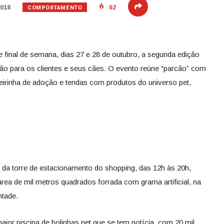
COMPORTAMENTO
2018
62
inal de semana, dias 27 e 28 de outubro, a segunda edição
são para os clientes e seus cães. O evento reúne “parcão” com
feirinha de adoção e tendas com produtos do universo pet,
2 da torre de estacionamento do shopping, das 12h às 20h,
rea de mil metros quadrados forrada com grama artificial, na
ntade.
ior piscina de bolinhas pet que se tem notícia, com 20 mil