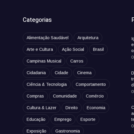
Categorias
Alimentação Saudável
Arquitetura
I
e
Arte e Cultura
Ação Social
Brasil
o
0
Campinas Musical
Carros
Cidadania
Cidade
Cinema
D
t
Ciência & Tecnologia
Comportamento
d
0
Compras
Comunidade
Comércio
C
Cultura & Lazer
Direito
Economia
a
Educação
Emprego
Esporte
t
0
Exposição
Gastronomia