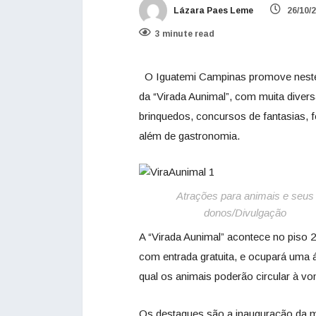
Lázara Paes Leme
26/10/
3 minute read
O Iguatemi Campinas promove neste f
da “Virada Aunimal”, com muita diver
brinquedos, concursos de fantasias, 
além de gastronomia.
Atrações para animais e seus
donos/Divulgação
A “Virada Aunimal” acontece no piso 
com entrada gratuita, e ocupará uma á
qual os animais poderão circular à vo
Os destaques são a inauguração da ma