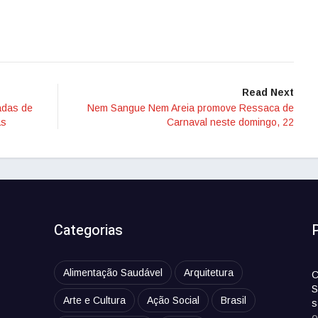
Read Next
adas de
Nem Sangue Nem Areia promove Ressaca de
as
Carnaval neste domingo, 22
Categorias
Alimentação Saudável
Arquitetura
C
S
Arte e Cultura
Ação Social
Brasil
s