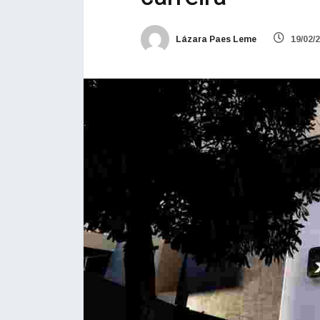
Lázara Paes Leme
19/02/