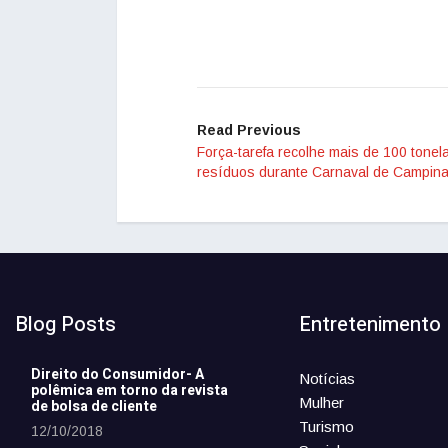
Read Previous
Força-tarefa recolhe mais de 100 tonel
resíduos durante Carnaval de Campin
Blog Posts
Entretenimento
Direito do Consumidor- A
Notícias
polêmica em torno da revista
Mulher
de bolsa de cliente
Turismo
12/10/2018