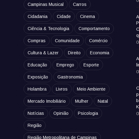
0
Campinas Musical
Carros
Cidadania
Cidade
Cinema
A
P
Ciência & Tecnologia
Comportamento
C
q
Compras
Comunidade
Comércio
0
Cultura & Lazer
Direito
Economia
A
Educação
Emprego
Esporte
l
0
Exposição
Gastronomia
C
Holambra
Livros
Meio Ambiente
p
b
Mercado Imobiliário
Mulher
Natal
K
Notícias
Opinião
Psicologia
0
Região
Região Metropolitana de Campinas