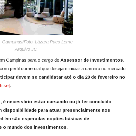
_Campinas/Foto: Lázara Paes Leme
_Arquivo JC
em Campinas para o cargo de
Assessor de Investimentos
,
s com perfil comercial que desejam iniciar a carreira no mercado
icipar devem se candidatar até o dia 20 de fevereiro no
h.se]
.
o,
é necessário estar cursando ou já ter concluído
om
disponibilidade para atuar presencialmente nos
ambém
são esperadas noções básicas de
e o mundo dos investimentos
.