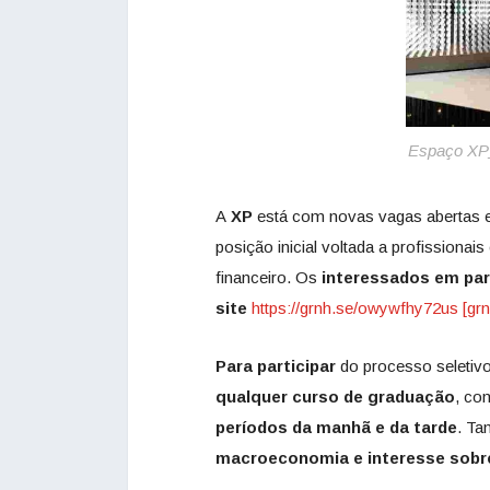
Espaço XP
A
XP
está com novas vagas abertas 
posição inicial voltada a profissionai
financeiro. Os
interessados em part
site
https://grnh.se/owywfhy72us [grn
Para participar
do processo seletiv
qualquer curso de graduação
, c
períodos da manhã e da tarde
. T
macroeconomia e interesse sobr