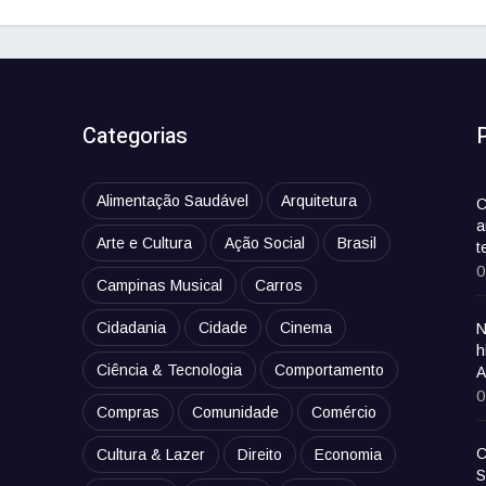
Categorias
Alimentação Saudável
Arquitetura
C
a
Arte e Cultura
Ação Social
Brasil
t
0
Campinas Musical
Carros
Cidadania
Cidade
Cinema
N
h
Ciência & Tecnologia
Comportamento
A
0
Compras
Comunidade
Comércio
C
Cultura & Lazer
Direito
Economia
S