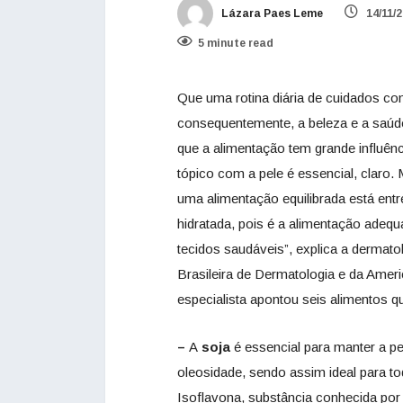
Lázara Paes Leme
14/11/
5 minute read
Que uma rotina diária de cuidados com
consequentemente, a beleza e a saúd
que a alimentação tem grande influênc
tópico com a pele é essencial, claro
uma alimentação equilibrada está entre
hidratada, pois é a alimentação adequ
tecidos saudáveis”, explica a dermat
Brasileira de Dermatologia e da Amer
especialista apontou seis alimentos 
–
A
soja
é essencial para manter a p
oleosidade, sendo assim ideal para to
Isoflavona, substância conhecida por 