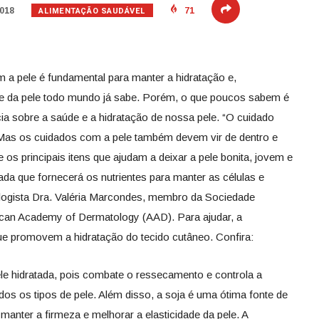
ALIMENTAÇÃO SAUDÁVEL
2018
71
 a pele é fundamental para manter a hidratação e,
e da pele todo mundo já sabe. Porém, o que poucos sabem é
ia sobre a saúde e a hidratação de nossa pele. “O cuidado
. Mas os cuidados com a pele também devem vir de dentro e
 os principais itens que ajudam a deixar a pele bonita, jovem e
ada que fornecerá os nutrientes para manter as células e
ologista Dra. Valéria Marcondes, membro da Sociedade
ican Academy of Dermatology (AAD). Para ajudar, a
que promovem a hidratação do tecido cutâneo. Confira:
ele hidratada, pois combate o ressecamento e controla a
dos os tipos de pele. Além disso, a soja é uma ótima fonte de
manter a firmeza e melhorar a elasticidade da pele. A