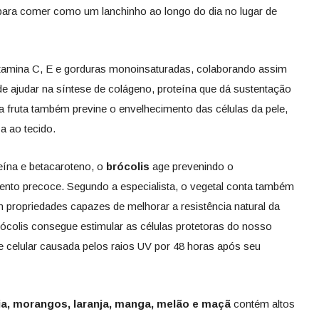
para comer como um lanchinho ao longo do dia no lugar de
itamina C, E e gorduras monoinsaturadas, colaborando assim
de ajudar na síntese de colágeno, proteína que dá sustentação
, a fruta também previne o envelhecimento das células da pele,
a ao tecido.
eína e betacaroteno, o
brócolis
age prevenindo o
ento precoce. Segundo a especialista, o vegetal conta também
propriedades capazes de melhorar a resistência natural da
brócolis consegue estimular as células protetoras do nosso
 celular causada pelos raios UV por 48 horas após seu
a, morangos, laranja, manga, melão e maçã
contém altos