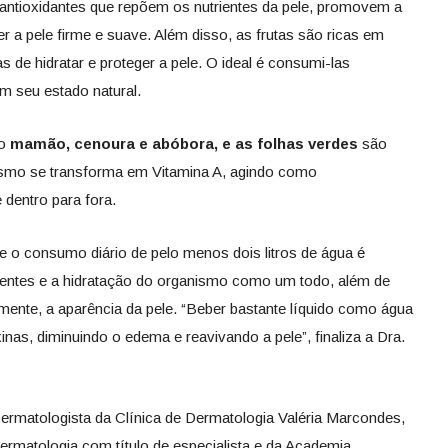
 antioxidantes que repõem os nutrientes da pele, promovem a
 a pele firme e suave. Além disso, as frutas são ricas em
 de hidratar e proteger a pele. O ideal é consumi-las
m seu estado natural.
mo
mamão, cenoura e abóbora, e as folhas verdes
são
ismo se transforma em Vitamina A, agindo como
 dentro para fora.
e o consumo diário de pelo menos dois litros de água é
rientes e a hidratação do organismo como um todo, além de
mente, a aparência da pele. “Beber bastante líquido como água
inas, diminuindo o edema e reavivando a pele”, finaliza a Dra.
rmatologista da Clínica de Dermatologia Valéria Marcondes,
rmatologia com título de especialista e da Academia