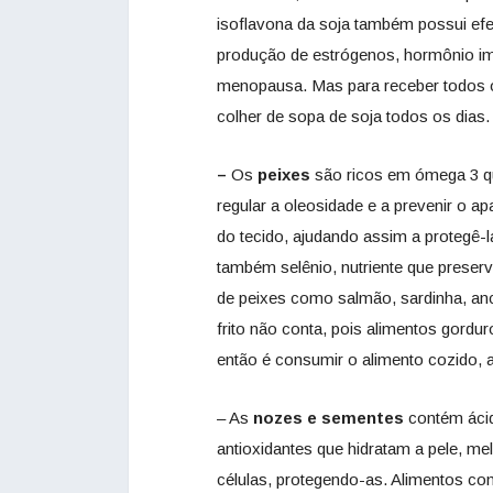
isoflavona da soja também possui efe
produção de estrógenos, hormônio im
menopausa. Mas para receber todos o
colher de sopa de soja todos os dias.
–
Os
peixes
são ricos em ómega 3 que
regular a oleosidade e a prevenir o a
do tecido, ajudando assim a protegê-
também selênio, nutriente que preser
de peixes como salmão, sardinha, anc
frito não conta, pois alimentos gordu
então é consumir o alimento cozido, 
– As
nozes e sementes
contém ácid
antioxidantes que hidratam a pele, me
células, protegendo-as. Alimentos co