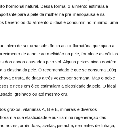
ito hormonal natural. Dessa forma, o alimento estimula a
portante para a pele da mulher na pré-menopausa e na
s benefícios do alimento o ideal é consumir, no mínimo, uma
, além de ser uma substância anti-inflamatória que ajuda a
parecimento de acne e vermelhidão na pele, fortalece as células
las dos danos causados pelo sol. Alguns peixes ainda contêm
va a elastina da pele. O recomendado é que se consuma 100g
hova e truta, de duas a três vezes por semana. Mas o peixe
rosos e ricos em óleo estimulam a oleosidade da pele. O ideal
assado, grelhado ou até mesmo cru.
os graxos, vitaminas A, B e E, minerais e diversos
lhoram a sua elasticidade e auxiliam na regeneração das
mo nozes, amêndoas, avelãs, pistache, sementes de linhaça,