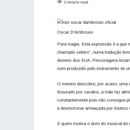
2 minute read
Oscar D’Ambrosio
Pura magia. Esta expressão é a que m
chamado veleiro”, numa tradução livr
deserto dos EUA. Personagens bizar
som produzido pelo instrumento de u
O menino descobre, por acaso, uma esp
fissurado por cavalos; a mãe faz almô
constantemente pois não consegue pis
a desmoronar ameaçada por insetos 
E quem motiva o dom do musical do m