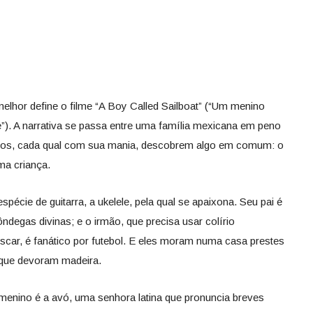
elhor define o filme “A Boy Called Sailboat” (“Um menino
e”). A narrativa se passa entre uma família mexicana em peno
ros, cada qual com sua mania, descobrem algo em comum: o
ma criança.
écie de guitarra, a ukelele, pela qual se apaixona. Seu pai é
ndegas divinas; e o irmão, que precisa usar colírio
car, é fanático por futebol. E eles moram numa casa prestes
que devoram madeira.
enino é a avó, uma senhora latina que pronuncia breves