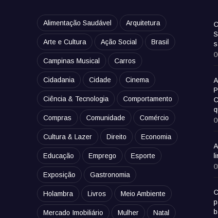
Alimentação Saudável
Arquitetura
C
S
Arte e Cultura
Ação Social
Brasil
s
0
Campinas Musical
Carros
Cidadania
Cidade
Cinema
A
P
Ciência & Tecnologia
Comportamento
C
q
Compras
Comunidade
Comércio
0
Cultura & Lazer
Direito
Economia
A
Educação
Emprego
Esporte
l
0
Exposição
Gastronomia
C
Holambra
Livros
Meio Ambiente
p
b
Mercado Imobiliário
Mulher
Natal