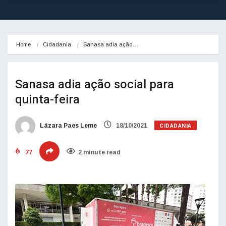
Home
Cidadania
Sanasa adia ação…
Sanasa adia ação social para
quinta-feira
CIDADANIA
Lázara Paes Leme
18/10/2021
77
2 minute read