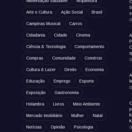
Alimentação Saudável
Arquitetura
C
S
Arte e Cultura
Ação Social
Brasil
s
0
Campinas Musical
Carros
Cidadania
Cidade
Cinema
A
P
Ciência & Tecnologia
Comportamento
C
q
Compras
Comunidade
Comércio
0
Cultura & Lazer
Direito
Economia
A
Educação
Emprego
Esporte
l
0
Exposição
Gastronomia
C
Holambra
Livros
Meio Ambiente
p
b
Mercado Imobiliário
Mulher
Natal
K
Notícias
Opinião
Psicologia
0