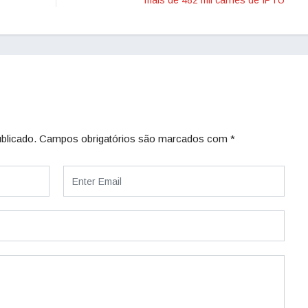
mais de 482 mil carnês de IPTU
blicado.
Campos obrigatórios são marcados com
*