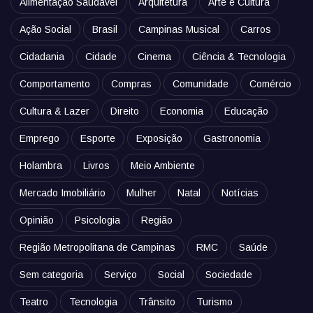
Alimentação Saudável
Arquitetura
Arte e Cultura
Ação Social
Brasil
Campinas Musical
Carros
Cidadania
Cidade
Cinema
Ciência & Tecnologia
Comportamento
Compras
Comunidade
Comércio
Cultura & Lazer
Direito
Economia
Educação
Emprego
Esporte
Exposição
Gastronomia
Holambra
Livros
Meio Ambiente
Mercado Imobiliário
Mulher
Natal
Notícias
Opinião
Psicologia
Região
Região Metropolitana de Campinas
RMC
Saúde
Sem categoria
Serviço
Social
Sociedade
Teatro
Tecnologia
Trânsito
Turismo