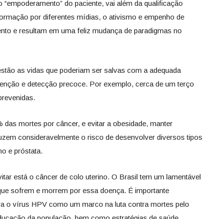
 “empoderamento” do paciente, vai além da qualificação
formação por diferentes mídias, o ativismo e empenho de
ento e resultam em uma feliz mudança de paradigmas no
ia estão as vidas que poderiam ser salvas com a adequada
venção e detecção precoce. Por exemplo, cerca de um terço
prevenidas.
 das mortes por câncer, e evitar a obesidade, manter
eduzem consideravelmente o risco de desenvolver diversos tipos
o e próstata.
ar está o câncer de colo uterino. O Brasil tem um lamentável
que sofrem e morrem por essa doença. É importante
ra o vírus HPV como um marco na luta contra mortes pelo
educação da população, bem como estratégias de saúde