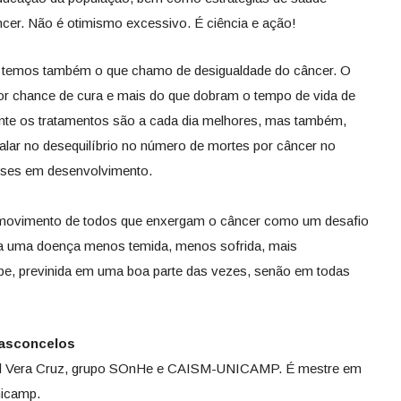
ncer. Não é otimismo excessivo. É ciência e ação!
, temos também o que chamo de desigualdade do câncer. O
r chance de cura e mais do que dobram o tempo de vida de
te os tratamentos são a cada dia melhores, mas também,
lar no desequilíbrio no número de mortes por câncer no
íses em desenvolvimento.
o movimento de todos que enxergam o câncer como um desafio
eja uma doença menos temida, menos sofrida, mais
be, previnida em uma boa parte das vezes, senão em todas
Vasconcelos
ital Vera Cruz, grupo SOnHe e CAISM-UNICAMP. É mestre em
nicamp.