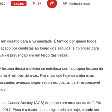
SAÚDE
2020
37
4 minute read
 é um desafio para a humanidade. É temido por quase todos
açado por cientistas ao longo dos séculos, é doloroso para
ível de prevenção em um terço das vezes.
istória dessa moléstia se entrelaça com a própria história da
o há 4 milhões de anos. Por mais que hoje se saiba mais
marcantes avanços sejam reconhecidos, ainda é responsável
nos.
rican Cancer Society (ACS) documentam uma queda de 2,2%
e 2017. Essa é a maior queda registrada até hoje, e pode ser