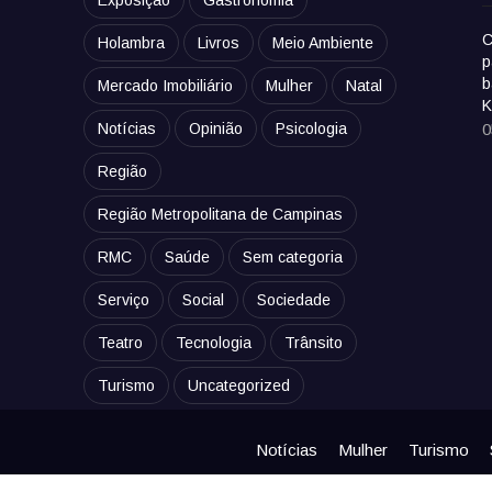
Exposição
Gastronomia
C
Holambra
Livros
Meio Ambiente
p
b
Mercado Imobiliário
Mulher
Natal
K
Notícias
Opinião
Psicologia
0
Região
Região Metropolitana de Campinas
RMC
Saúde
Sem categoria
Serviço
Social
Sociedade
Teatro
Tecnologia
Trânsito
Turismo
Uncategorized
Notícias
Mulher
Turismo