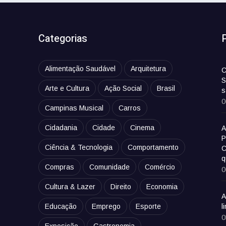
Categorias
Alimentação Saudável
Arquitetura
C
S
Arte e Cultura
Ação Social
Brasil
s
0
Campinas Musical
Carros
Cidadania
Cidade
Cinema
A
P
Ciência & Tecnologia
Comportamento
C
q
Compras
Comunidade
Comércio
0
Cultura & Lazer
Direito
Economia
A
Educação
Emprego
Esporte
l
0