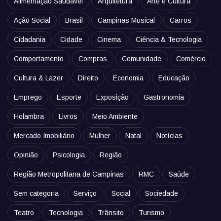
Alimentação Saudável
Arquitetura
Arte e Cultura
Ação Social
Brasil
Campinas Musical
Carros
Cidadania
Cidade
Cinema
Ciência & Tecnologia
Comportamento
Compras
Comunidade
Comércio
Cultura & Lazer
Direito
Economia
Educação
Emprego
Esporte
Exposição
Gastronomia
Holambra
Livros
Meio Ambiente
Mercado Imobiliário
Mulher
Natal
Notícias
Opinião
Psicologia
Região
Região Metropolitana de Campinas
RMC
Saúde
Sem categoria
Serviço
Social
Sociedade
Teatro
Tecnologia
Trânsito
Turismo